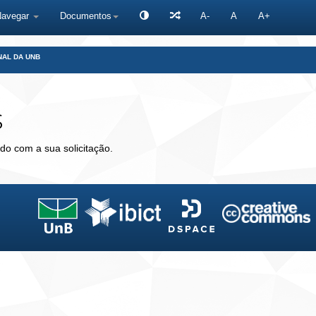
Navegar
Documentos
A-
A
A+
NAL DA UNB
s
do com a sua solicitação.