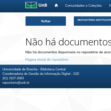
Comunidades e Coleções
Skip
REPOSITÓRIO INSTITUCIO
Voltar
navigation
Não há documento
Não há documentos disponíveis no repositório de acor
Página inicial do repositório
Universidade de Brasília - Biblioteca Central
Coordenadoria de Gestão da Informação Digital - GID
(61) 3107-2683
repositorio@unb.br