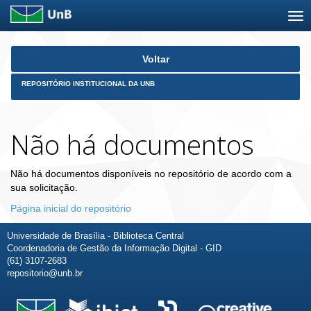
Skip
Voltar
navigation
REPOSITÓRIO INSTITUCIONAL DA UNB
Não há documentos
Não há documentos disponíveis no repositório de acordo com a
sua solicitação.
Página inicial do repositório
Universidade de Brasília - Biblioteca Central
Coordenadoria de Gestão da Informação Digital - GID
(61) 3107-2683
repositorio@unb.br