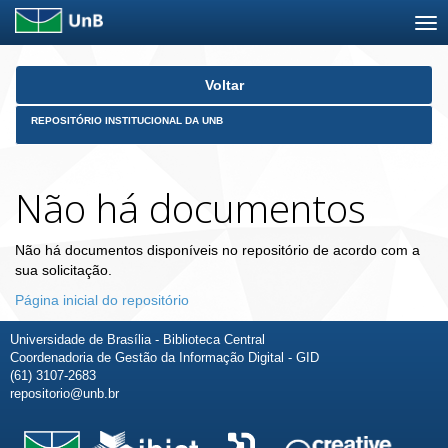
Skip
Voltar
navigation
REPOSITÓRIO INSTITUCIONAL DA UNB
Não há documentos
Não há documentos disponíveis no repositório de acordo com a
sua solicitação.
Página inicial do repositório
Universidade de Brasília - Biblioteca Central
Coordenadoria de Gestão da Informação Digital - GID
(61) 3107-2683
repositorio@unb.br