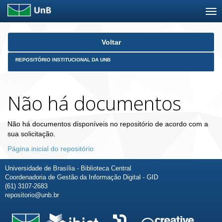
Skip
Voltar
navigation
REPOSITÓRIO INSTITUCIONAL DA UNB
Não há documentos
Não há documentos disponíveis no repositório de acordo com a
sua solicitação.
Página inicial do repositório
Universidade de Brasília - Biblioteca Central
Coordenadoria de Gestão da Informação Digital - GID
(61) 3107-2683
repositorio@unb.br