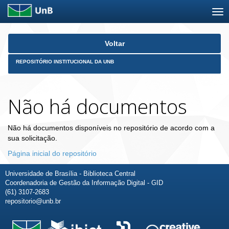
Skip
Voltar
navigation
REPOSITÓRIO INSTITUCIONAL DA UNB
Não há documentos
Não há documentos disponíveis no repositório de acordo com a
sua solicitação.
Página inicial do repositório
Universidade de Brasília - Biblioteca Central
Coordenadoria de Gestão da Informação Digital - GID
(61) 3107-2683
repositorio@unb.br