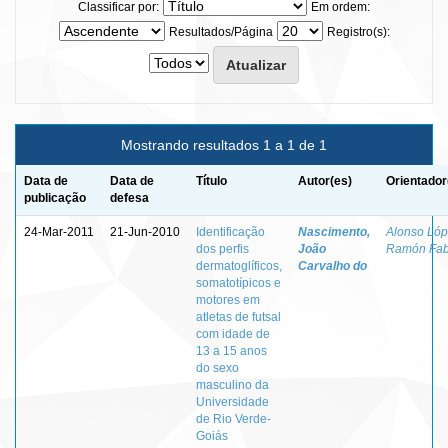
Classificar por:
Em ordem:
Resultados/Página
Registro(s):
Mostrando resultados 1 a 1 de 1
Data de
Data de
Título
Autor(es)
Orientador
publicação
defesa
24-Mar-2011
21-Jun-2010
Identificação
Nascimento,
Alonso Lóp
dos perfis
João
Ramón Fab
dermatoglíficos,
Carvalho do
somatotípicos e
motores em
atletas de futsal
com idade de
13 a 15 anos
do sexo
masculino da
Universidade
de Rio Verde-
Goiás