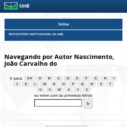
Skip
Voltar
navigation
REPOSITÓRIO INSTITUCIONAL DA UNB
Navegando por Autor Nascimento,
João Carvalho do
Ir para:
0-9
A
B
C
D
E
F
G
H
I
J
K
L
M
N
O
P
Q
R
S
T
U
V
W
X
Y
Z
ou entre com as primeiras letras: