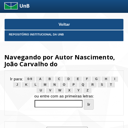
Skip
Voltar
navigation
REPOSITÓRIO INSTITUCIONAL DA UNB
Navegando por Autor Nascimento,
João Carvalho do
Ir para:
0-9
A
B
C
D
E
F
G
H
I
J
K
L
M
N
O
P
Q
R
S
T
U
V
W
X
Y
Z
ou entre com as primeiras letras: