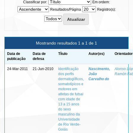
Classificar por:
Em ordem:
Resultados/Página
Registro(s):
Mostrando resultados 1 a 1 de 1
Data de
Data de
Título
Autor(es)
Orientador
publicação
defesa
24-Mar-2011
21-Jun-2010
Identificação
Nascimento,
Alonso Lóp
dos perfis
João
Ramón Fab
dermatoglíficos,
Carvalho do
somatotípicos e
motores em
atletas de futsal
com idade de
13 a 15 anos
do sexo
masculino da
Universidade
de Rio Verde-
Goiás