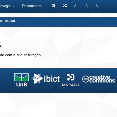
Navegar
Documentos
A-
A
A+
NAL DA UNB
s
do com a sua solicitação.