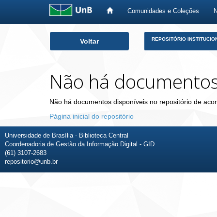
Comunidades e Coleções
Skip
REPOSITÓRIO INSTITUCIO
Voltar
navigation
Não há documento
Não há documentos disponíveis no repositório de acor
Página inicial do repositório
Universidade de Brasília - Biblioteca Central
Coordenadoria de Gestão da Informação Digital - GID
(61) 3107-2683
repositorio@unb.br