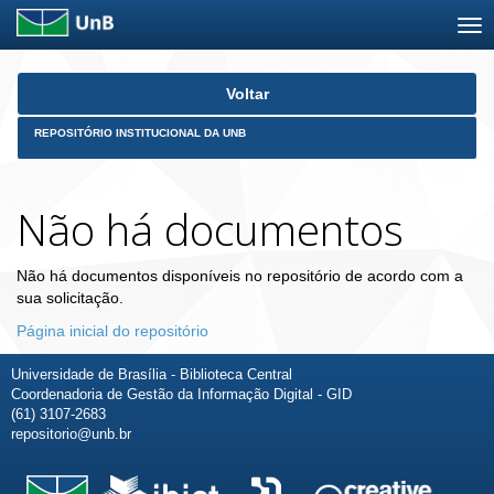
Skip
Voltar
navigation
REPOSITÓRIO INSTITUCIONAL DA UNB
Não há documentos
Não há documentos disponíveis no repositório de acordo com a
sua solicitação.
Página inicial do repositório
Universidade de Brasília - Biblioteca Central
Coordenadoria de Gestão da Informação Digital - GID
(61) 3107-2683
repositorio@unb.br