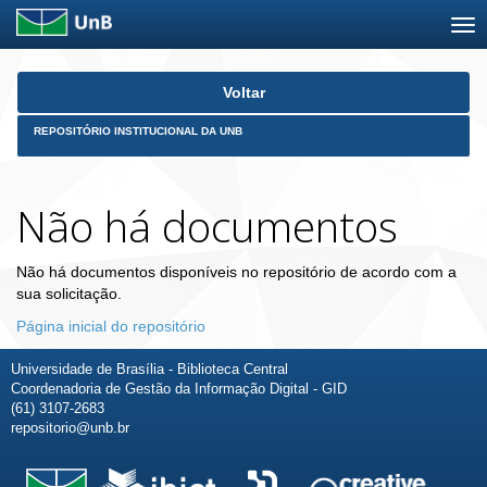
Skip
Voltar
navigation
REPOSITÓRIO INSTITUCIONAL DA UNB
Não há documentos
Não há documentos disponíveis no repositório de acordo com a
sua solicitação.
Página inicial do repositório
Universidade de Brasília - Biblioteca Central
Coordenadoria de Gestão da Informação Digital - GID
(61) 3107-2683
repositorio@unb.br