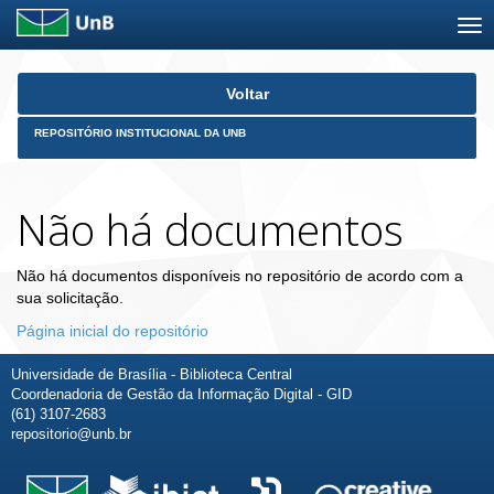
Skip
Voltar
navigation
REPOSITÓRIO INSTITUCIONAL DA UNB
Não há documentos
Não há documentos disponíveis no repositório de acordo com a
sua solicitação.
Página inicial do repositório
Universidade de Brasília - Biblioteca Central
Coordenadoria de Gestão da Informação Digital - GID
(61) 3107-2683
repositorio@unb.br