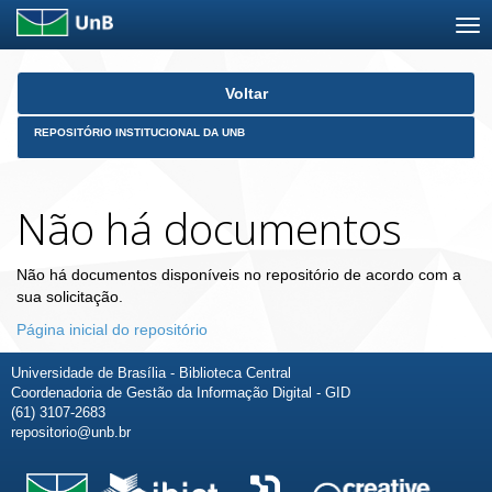
Skip
Voltar
navigation
REPOSITÓRIO INSTITUCIONAL DA UNB
Não há documentos
Não há documentos disponíveis no repositório de acordo com a
sua solicitação.
Página inicial do repositório
Universidade de Brasília - Biblioteca Central
Coordenadoria de Gestão da Informação Digital - GID
(61) 3107-2683
repositorio@unb.br