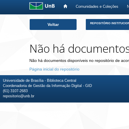
Comunidades e Coleções
Skip
REPOSITÓRIO INSTITUCIO
Voltar
navigation
Não há documento
Não há documentos disponíveis no repositório de acor
Página inicial do repositório
Universidade de Brasília - Biblioteca Central
Coordenadoria de Gestão da Informação Digital - GID
(61) 3107-2683
repositorio@unb.br