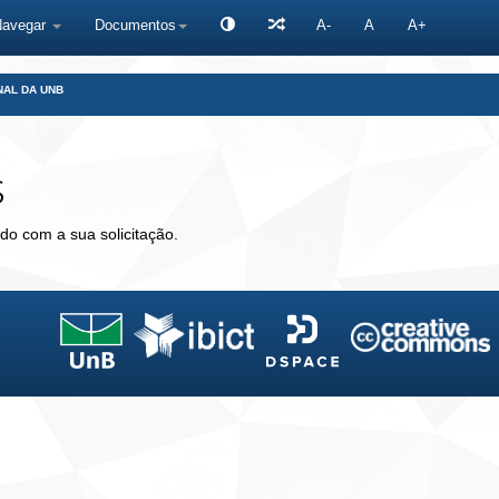
Navegar
Documentos
A-
A
A+
NAL DA UNB
s
do com a sua solicitação.