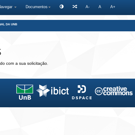
Navegar
Documentos
A-
A
A+
NAL DA UNB
s
do com a sua solicitação.