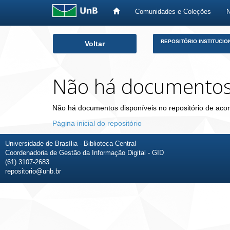
Comunidades e Coleções
Skip
REPOSITÓRIO INSTITUCIO
Voltar
navigation
Não há documento
Não há documentos disponíveis no repositório de acor
Página inicial do repositório
Universidade de Brasília - Biblioteca Central
Coordenadoria de Gestão da Informação Digital - GID
(61) 3107-2683
repositorio@unb.br