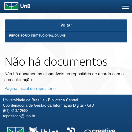
Skip
Voltar
navigation
REPOSITÓRIO INSTITUCIONAL DA UNB
Não há documentos
Não há documentos disponíveis no repositório de acordo com a
sua solicitação.
Página inicial do repositório
Universidade de Brasília - Biblioteca Central
Coordenadoria de Gestão da Informação Digital - GID
(61) 3107-2683
repositorio@unb.br