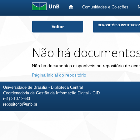
Comunidades e Coleções
Skip
REPOSITÓRIO INSTITUCIO
Voltar
navigation
Não há documento
Não há documentos disponíveis no repositório de acor
Página inicial do repositório
Universidade de Brasília - Biblioteca Central
Coordenadoria de Gestão da Informação Digital - GID
(61) 3107-2683
repositorio@unb.br