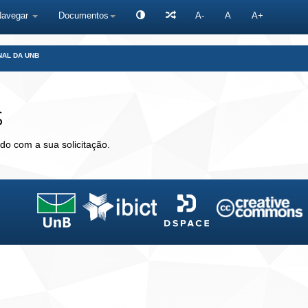
Navegar
Documentos
A-
A
A+
NAL DA UNB
s
do com a sua solicitação.