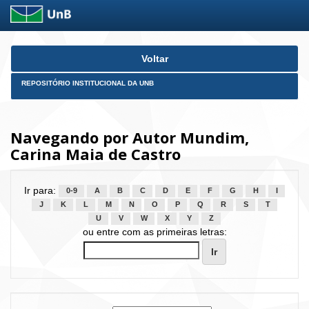
Skip
Voltar
navigation
REPOSITÓRIO INSTITUCIONAL DA UNB
Navegando por Autor Mundim,
Carina Maia de Castro
Ir para:
0-9
A
B
C
D
E
F
G
H
I
J
K
L
M
N
O
P
Q
R
S
T
U
V
W
X
Y
Z
ou entre com as primeiras letras: