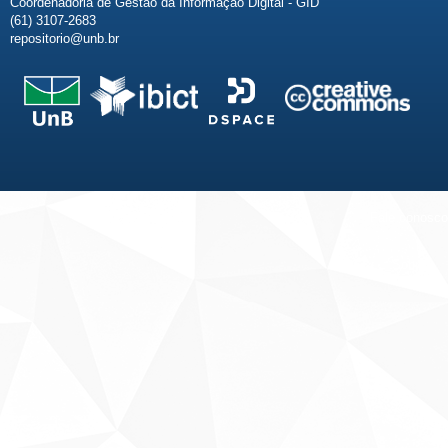
Coordenadoria de Gestão da Informação Digital - GID
(61) 3107-2683
repositorio@unb.br
Fale conosco
Sobre