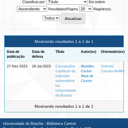
Classificar por:
Em ordem:
Resultados/Página
Registro(s):
Mostrando resultados 1 a 1 de 1
Data de
Data de
Título
Autor(es)
Orientador(es)
publicação
defesa
27-Dez-2023
26-Jul-2023
Concepções
Mundim,
Griboski,
e práticas da
Carina
Claudia Maffini
extensão
Maia de
universitária
Castro
na
Universidade
de Brasília
Mostrando resultados 1 a 1 de 1
Universidade de Brasília - Biblioteca Central