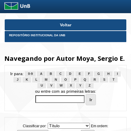
Skip
Voltar
navigation
REPOSITÓRIO INSTITUCIONAL DA UNB
Navegando por Autor Moya, Sergio E.
Ir para:
0-9
A
B
C
D
E
F
G
H
I
J
K
L
M
N
O
P
Q
R
S
T
U
V
W
X
Y
Z
ou entre com as primeiras letras:
Classificar por:
Em ordem: