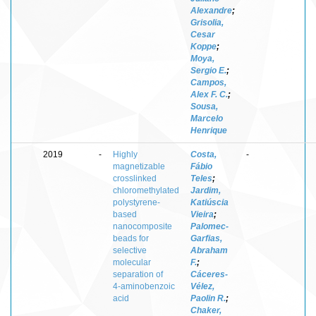
Alexandre
;
Grisolia,
Cesar
Koppe
;
Moya,
Sergio E.
;
Campos,
Alex F. C.
;
Sousa,
Marcelo
Henrique
2019
-
Highly
Costa,
-
magnetizable
Fábio
crosslinked
Teles
;
chloromethylated
Jardim,
polystyrene-
Katiúscia
based
Vieira
;
nanocomposite
Palomec-
beads for
Garfias,
selective
Abraham
molecular
F.
;
separation of
Cáceres-
4‑aminobenzoic
Vélez,
acid
Paolin R.
;
Chaker,