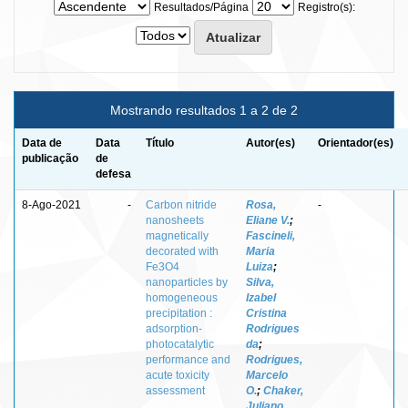
Resultados/Página
Registro(s):
Mostrando resultados 1 a 2 de 2
Data de
Data
Título
Autor(es)
Orientador(es)
publicação
de
defesa
8-Ago-2021
-
Carbon nitride
Rosa,
-
nanosheets
Eliane V.
;
magnetically
Fascineli,
decorated with
Maria
Fe3O4
Luiza
;
nanoparticles by
Silva,
homogeneous
Izabel
precipitation :
Cristina
adsorption-
Rodrigues
photocatalytic
da
;
performance and
Rodrigues,
acute toxicity
Marcelo
assessment
O.
;
Chaker,
Juliano