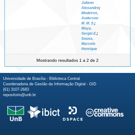
Juliano
Alexandre
;
Medeiros,
Anderson
M. M. S.
;
Moya,
Sergio E.
;
Sousa,
Marcelo
Henrique
Mostrando resultados 1 a 2 de 2
Universidade de Brasília - Biblioteca Central
Coordenadoria de Gestão da Informação Digital - GID
(61) 3107-2683
repositorio@unb.br