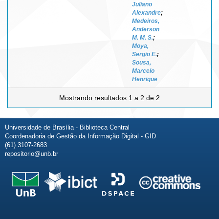
Juliano
Alexandre
;
Medeiros,
Anderson
M. M. S.
;
Moya,
Sergio E.
;
Sousa,
Marcelo
Henrique
Mostrando resultados 1 a 2 de 2
Universidade de Brasília - Biblioteca Central
Coordenadoria de Gestão da Informação Digital - GID
(61) 3107-2683
repositorio@unb.br