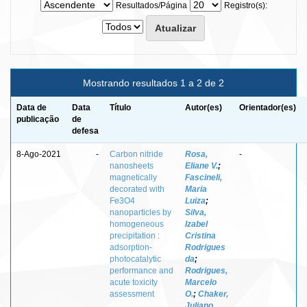
Resultados/Página
Registro(s):
Mostrando resultados 1 a 2 de 2
Data de
Data
Título
Autor(es)
Orientador(es)
publicação
de
defesa
8-Ago-2021
-
Carbon nitride
Rosa,
-
nanosheets
Eliane V.
;
magnetically
Fascineli,
decorated with
Maria
Fe3O4
Luiza
;
nanoparticles by
Silva,
homogeneous
Izabel
precipitation :
Cristina
adsorption-
Rodrigues
photocatalytic
da
;
performance and
Rodrigues,
acute toxicity
Marcelo
assessment
O.
;
Chaker,
Juliano