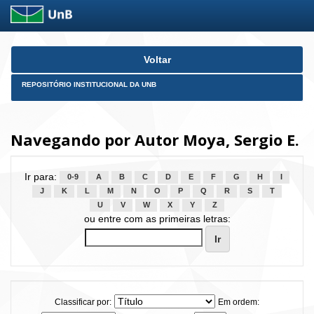
Skip
Voltar
navigation
REPOSITÓRIO INSTITUCIONAL DA UNB
Navegando por Autor Moya, Sergio E.
Ir para:
0-9
A
B
C
D
E
F
G
H
I
J
K
L
M
N
O
P
Q
R
S
T
U
V
W
X
Y
Z
ou entre com as primeiras letras:
Classificar por:
Em ordem: