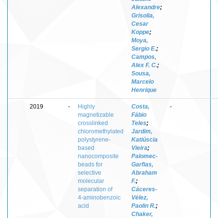
Alexandre
;
Grisolia,
Cesar
Koppe
;
Moya,
Sergio E.
;
Campos,
Alex F. C.
;
Sousa,
Marcelo
Henrique
2019
-
Highly
Costa,
-
magnetizable
Fábio
crosslinked
Teles
;
chloromethylated
Jardim,
polystyrene-
Katiúscia
based
Vieira
;
nanocomposite
Palomec-
beads for
Garfias,
selective
Abraham
molecular
F.
;
separation of
Cáceres-
4‑aminobenzoic
Vélez,
acid
Paolin R.
;
Chaker,