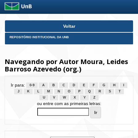
Skip
Voltar
navigation
REPOSITÓRIO INSTITUCIONAL DA UNB
Navegando por Autor Moura, Leides
Barroso Azevedo (org.)
Ir para:
0-9
A
B
C
D
E
F
G
H
I
J
K
L
M
N
O
P
Q
R
S
T
U
V
W
X
Y
Z
ou entre com as primeiras letras: