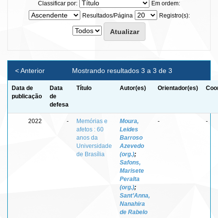
Classificar por:
Em ordem:
Resultados/Página
Registro(s):
< Anterior
Mostrando resultados 3 a 3 de 3
Data de
Data
Título
Autor(es)
Orientador(es)
Coor
publicação
de
defesa
2022
-
Memórias e
Moura,
-
-
afetos : 60
Leides
anos da
Barroso
Universidade
Azevedo
de Brasília
(org.)
;
Safons,
Marisete
Peralta
(org.)
;
Sant’Anna,
Nanahira
de Rabelo