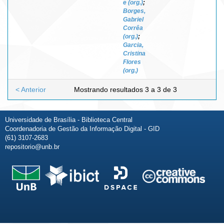
e (org.)
;
Borges,
Gabriel
Corrêa
(org.)
;
Garcia,
Cristina
Flores
(org.)
< Anterior
Mostrando resultados 3 a 3 de 3
Universidade de Brasília - Biblioteca Central
Coordenadoria de Gestão da Informação Digital - GID
(61) 3107-2683
repositorio@unb.br