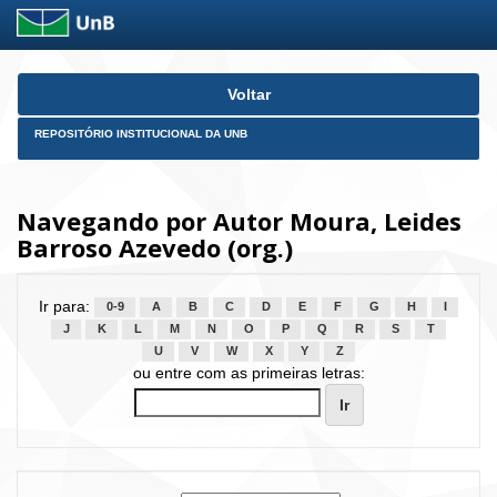
Skip
Voltar
navigation
REPOSITÓRIO INSTITUCIONAL DA UNB
Navegando por Autor Moura, Leides
Barroso Azevedo (org.)
Ir para:
0-9
A
B
C
D
E
F
G
H
I
J
K
L
M
N
O
P
Q
R
S
T
U
V
W
X
Y
Z
ou entre com as primeiras letras: