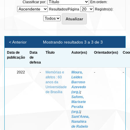
Classificar por:
Em ordem:
Resultados/Página
Registro(s):
< Anterior
Mostrando resultados 3 a 3 de 3
Data de
Data
Título
Autor(es)
Orientador(es)
Coor
publicação
de
defesa
2022
-
Memórias e
Moura,
-
-
afetos : 60
Leides
anos da
Barroso
Universidade
Azevedo
de Brasília
(org.)
;
Safons,
Marisete
Peralta
(org.)
;
Sant’Anna,
Nanahira
de Rabelo