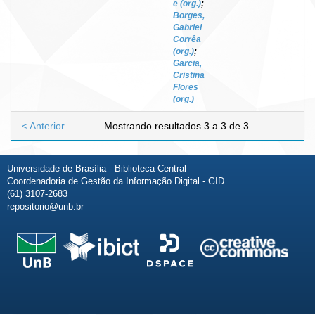
e (org.)
;
Borges,
Gabriel
Corrêa
(org.)
;
Garcia,
Cristina
Flores
(org.)
< Anterior
Mostrando resultados 3 a 3 de 3
Universidade de Brasília - Biblioteca Central
Coordenadoria de Gestão da Informação Digital - GID
(61) 3107-2683
repositorio@unb.br