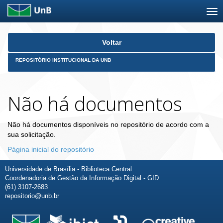
Skip
Voltar
navigation
REPOSITÓRIO INSTITUCIONAL DA UNB
Não há documentos
Não há documentos disponíveis no repositório de acordo com a
sua solicitação.
Página inicial do repositório
Universidade de Brasília - Biblioteca Central
Coordenadoria de Gestão da Informação Digital - GID
(61) 3107-2683
repositorio@unb.br