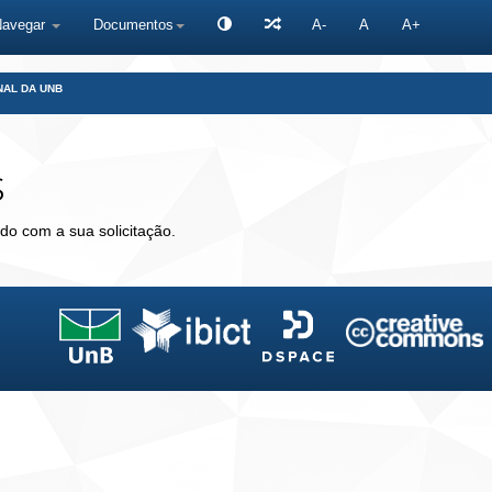
Navegar
Documentos
A-
A
A+
NAL DA UNB
s
do com a sua solicitação.