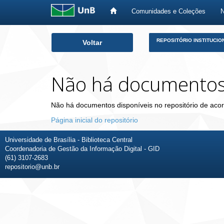
Comunidades e Coleções
Skip
REPOSITÓRIO INSTITUCIO
Voltar
navigation
Não há documento
Não há documentos disponíveis no repositório de acor
Página inicial do repositório
Universidade de Brasília - Biblioteca Central
Coordenadoria de Gestão da Informação Digital - GID
(61) 3107-2683
repositorio@unb.br