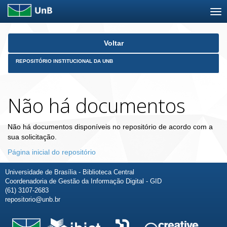
Skip
Voltar
navigation
REPOSITÓRIO INSTITUCIONAL DA UNB
Não há documentos
Não há documentos disponíveis no repositório de acordo com a
sua solicitação.
Página inicial do repositório
Universidade de Brasília - Biblioteca Central
Coordenadoria de Gestão da Informação Digital - GID
(61) 3107-2683
repositorio@unb.br