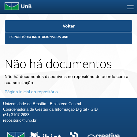
Skip
Voltar
navigation
REPOSITÓRIO INSTITUCIONAL DA UNB
Não há documentos
Não há documentos disponíveis no repositório de acordo com a
sua solicitação.
Página inicial do repositório
Universidade de Brasília - Biblioteca Central
Coordenadoria de Gestão da Informação Digital - GID
(61) 3107-2683
repositorio@unb.br