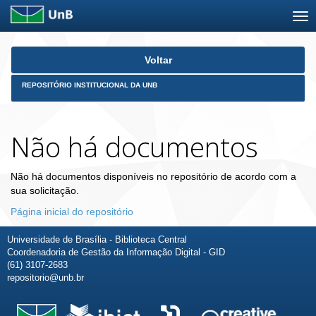
Skip
Voltar
navigation
REPOSITÓRIO INSTITUCIONAL DA UNB
Não há documentos
Não há documentos disponíveis no repositório de acordo com a
sua solicitação.
Página inicial do repositório
Universidade de Brasília - Biblioteca Central
Coordenadoria de Gestão da Informação Digital - GID
(61) 3107-2683
repositorio@unb.br