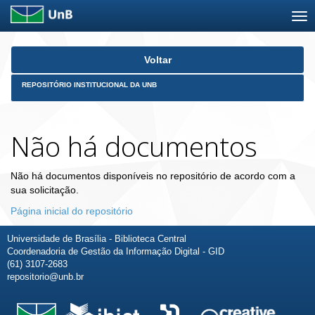
Skip
Voltar
navigation
REPOSITÓRIO INSTITUCIONAL DA UNB
Não há documentos
Não há documentos disponíveis no repositório de acordo com a
sua solicitação.
Página inicial do repositório
Universidade de Brasília - Biblioteca Central
Coordenadoria de Gestão da Informação Digital - GID
(61) 3107-2683
repositorio@unb.br