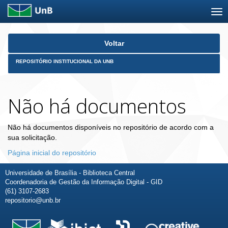
Skip
Voltar
navigation
REPOSITÓRIO INSTITUCIONAL DA UNB
Não há documentos
Não há documentos disponíveis no repositório de acordo com a
sua solicitação.
Página inicial do repositório
Universidade de Brasília - Biblioteca Central
Coordenadoria de Gestão da Informação Digital - GID
(61) 3107-2683
repositorio@unb.br