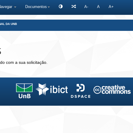
Navegar
Documentos
A-
A
A+
NAL DA UNB
s
do com a sua solicitação.