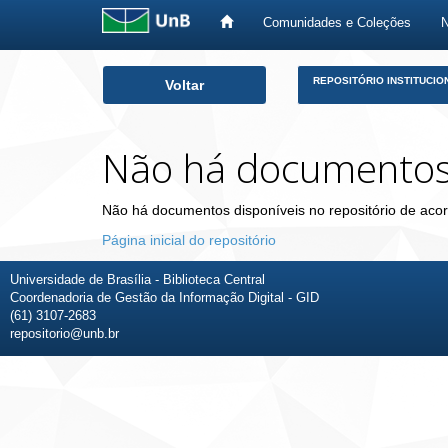
Comunidades e Coleções
Skip
REPOSITÓRIO INSTITUCIO
Voltar
navigation
Não há documento
Não há documentos disponíveis no repositório de acor
Página inicial do repositório
Universidade de Brasília - Biblioteca Central
Coordenadoria de Gestão da Informação Digital - GID
(61) 3107-2683
repositorio@unb.br