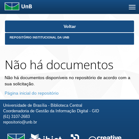
Skip
Voltar
navigation
REPOSITÓRIO INSTITUCIONAL DA UNB
Não há documentos
Não há documentos disponíveis no repositório de acordo com a
sua solicitação.
Página inicial do repositório
Universidade de Brasília - Biblioteca Central
Coordenadoria de Gestão da Informação Digital - GID
(61) 3107-2683
repositorio@unb.br