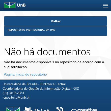
Skip
Voltar
navigation
REPOSITÓRIO INSTITUCIONAL DA UNB
Não há documentos
Não há documentos disponíveis no repositório de acordo com a
sua solicitação.
Página inicial do repositório
Universidade de Brasília - Biblioteca Central
Coordenadoria de Gestão da Informação Digital - GID
(61) 3107-2683
repositorio@unb.br