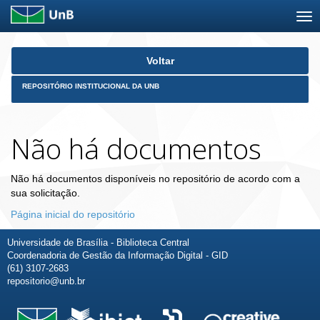
Skip
Voltar
navigation
REPOSITÓRIO INSTITUCIONAL DA UNB
Não há documentos
Não há documentos disponíveis no repositório de acordo com a
sua solicitação.
Página inicial do repositório
Universidade de Brasília - Biblioteca Central
Coordenadoria de Gestão da Informação Digital - GID
(61) 3107-2683
repositorio@unb.br