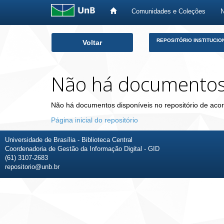
Comunidades e Coleções
Skip
REPOSITÓRIO INSTITUCIO
Voltar
navigation
Não há documento
Não há documentos disponíveis no repositório de acor
Página inicial do repositório
Universidade de Brasília - Biblioteca Central
Coordenadoria de Gestão da Informação Digital - GID
(61) 3107-2683
repositorio@unb.br