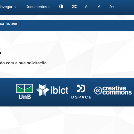
Navegar
Documentos
A-
A
A+
NAL DA UNB
s
do com a sua solicitação.