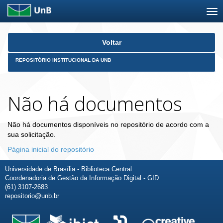
Skip
Voltar
navigation
REPOSITÓRIO INSTITUCIONAL DA UNB
Não há documentos
Não há documentos disponíveis no repositório de acordo com a
sua solicitação.
Página inicial do repositório
Universidade de Brasília - Biblioteca Central
Coordenadoria de Gestão da Informação Digital - GID
(61) 3107-2683
repositorio@unb.br