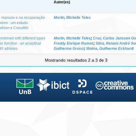
Autor(es)
 repouso e na recuperação
Morlin, Michelle Teles
ximo : um estudo
athlon e Crossfit®
combined with different types
Morlin, Michelle Teles
;
Cruz, Carlos Janssen G
c function : an analytical
Freddy Enrique Ramos
;
Silva, Renato André So
t® athletes
Guilherme Grossi
;
Molina, Guilherme Eckhardt
Mostrando resultados 2 a 3 de 3