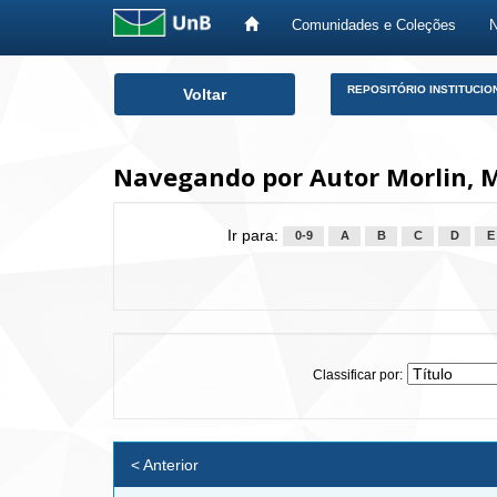
Comunidades e Coleções
Skip
REPOSITÓRIO INSTITUCIO
Voltar
navigation
Navegando por Autor Morlin, M
Ir para:
0-9
A
B
C
D
E
Classificar por:
< Anterior