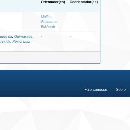
Orientador(es)
Coorientador(es)
Molina,
-
Guilherme
Eckhardt
omes da
;
Guimarães,
-
-
usa da
;
Porto, Luiz
Fale conosco
Sobre