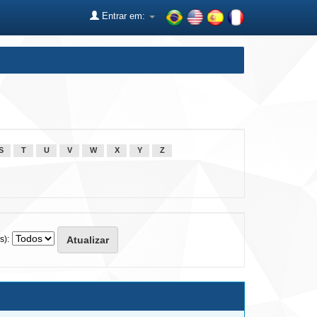
Entrar em:
S
T
U
V
W
X
Y
Z
s):