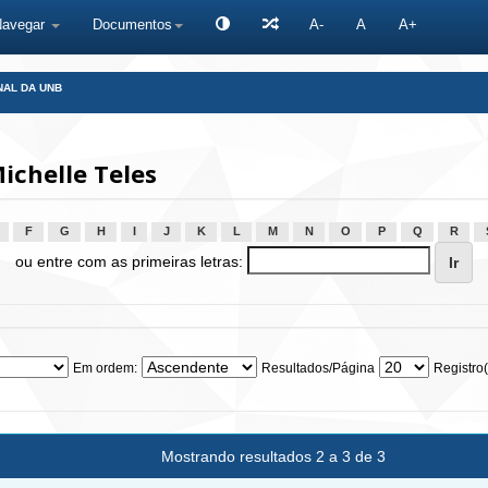
Navegar
Documentos
A-
A
A+
NAL DA UNB
ichelle Teles
F
G
H
I
J
K
L
M
N
O
P
Q
R
ou entre com as primeiras letras:
Em ordem:
Resultados/Página
Registro(
Mostrando resultados 2 a 3 de 3