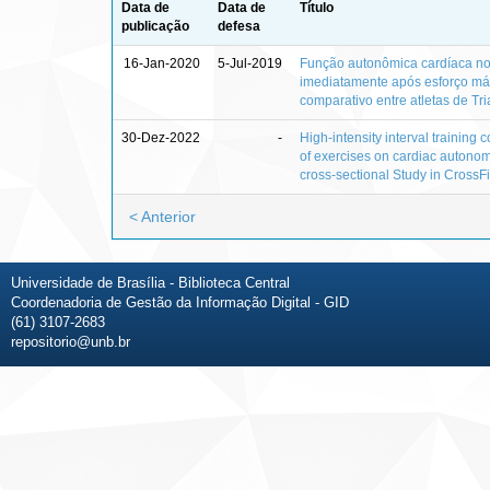
Data de
Data de
Título
publicação
defesa
16-Jan-2020
5-Jul-2019
Função autonômica cardíaca no
imediatamente após esforço má
comparativo entre atletas de Tri
30-Dez-2022
-
High-intensity interval training 
of exercises on cardiac autonomi
cross-sectional Study in CrossFi
< Anterior
Universidade de Brasília - Biblioteca Central
Coordenadoria de Gestão da Informação Digital - GID
(61) 3107-2683
repositorio@unb.br