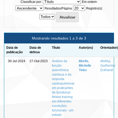
Classificar por:
Em ordem:
Resultados/Página
Registro(s):
Mostrando resultados 1 a 3 de 3
Data de
Data de
Título
Autor(es)
Orientador(
publicação
defesa
30-Jul-2024
27-Out-2023
Análise da
Morlin,
Molina,
função
Michelle
Guilherme
autonômica
Teles
Eckhardt
cardíaca e da
resposta
cardiopulmonar
em praticantes
de functional
fitness training
em diferentes
condições
funcionais : um
estudo