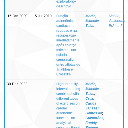
exploratório-
descritivo
16-Jan-2020
5-Jul-2019
Função
Morlin,
Molina,
autonômica
Michelle
Guilherme
cardíaca no
Teles
Eckhardt
repouso e na
recuperação
imediatamente
após esforço
máximo : um
estudo
comparativo
entre atletas de
Triathlon e
Crossfit®
30-Dez-2022
-
High-intensity
Morlin,
-
interval training
Michelle
combined with
Teles
;
different types
Cruz,
of exercises on
Carlos
cardiac
Janssen
autonomic
Gomes da
;
function : an
Guimarães,
analytical
Freddy
cross-sectional
Enrique