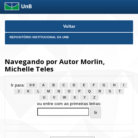
Skip
Voltar
navigation
REPOSITÓRIO INSTITUCIONAL DA UNB
Navegando por Autor Morlin,
Michelle Teles
Ir para:
0-9
A
B
C
D
E
F
G
H
I
J
K
L
M
N
O
P
Q
R
S
T
U
V
W
X
Y
Z
ou entre com as primeiras letras: