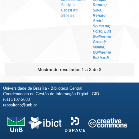
Study in
Ramos
;
CrossFit®
Silva,
athletes
Renato
André
Sousa da
;
Porto, Luiz
Guilherme
Grossi
;
Molina,
Guilherme
Eckhardt
Mostrando resultados 1 a 3 de 3
Universidade de Brasília - Biblioteca Central
Coordenadoria de Gestão da Informação Digital - GID
(61) 3107-2683
repositorio@unb.br