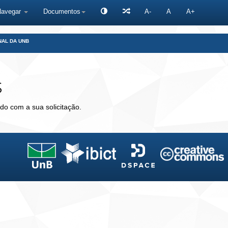
Navegar
Documentos
A-
A
A+
NAL DA UNB
s
do com a sua solicitação.