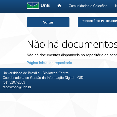
Comunidades e Coleções
Skip
REPOSITÓRIO INSTITUCIO
Voltar
navigation
Não há documento
Não há documentos disponíveis no repositório de acor
Página inicial do repositório
Universidade de Brasília - Biblioteca Central
Coordenadoria de Gestão da Informação Digital - GID
(61) 3107-2683
repositorio@unb.br