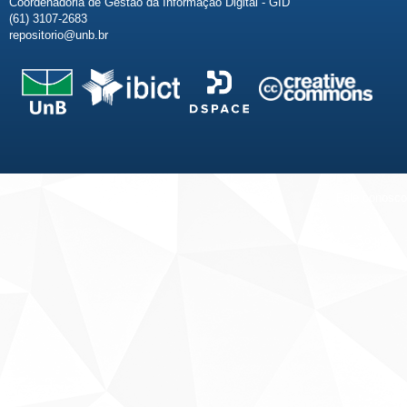
Coordenadoria de Gestão da Informação Digital - GID
(61) 3107-2683
repositorio@unb.br
Fale conosco
Sobre