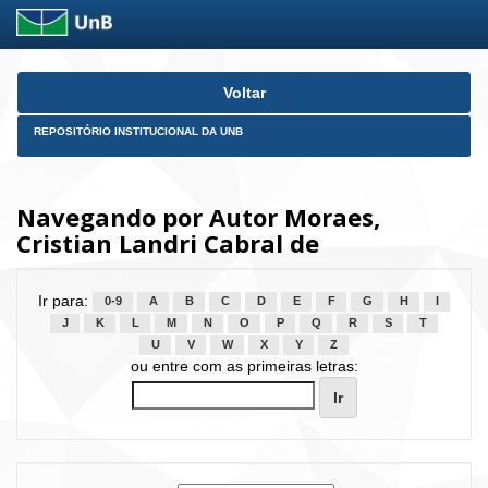
Skip
Voltar
navigation
REPOSITÓRIO INSTITUCIONAL DA UNB
Navegando por Autor Moraes,
Cristian Landri Cabral de
Ir para:
0-9
A
B
C
D
E
F
G
H
I
J
K
L
M
N
O
P
Q
R
S
T
U
V
W
X
Y
Z
ou entre com as primeiras letras: