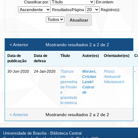
Classificar por:
Em ordem:
Resultados/Página
Registro(s):
< Anterior
Mostrando resultados 2 a 2 de 2
Data de
Data de
Título
Autor(es)
Orientador(es)
C
publicação
defesa
30-Jun-2020
24-Jan-2020
Tópicos
Moraes,
Pinzul,
-
em
Cristian
Aleksandr
geometria
Landri
Nikolaievich
de Finsler
Cabral
e
de
gravidade
bi-métrica
< Anterior
Mostrando resultados 2 a 2 de 2
Universidade de Brasília - Biblioteca Central