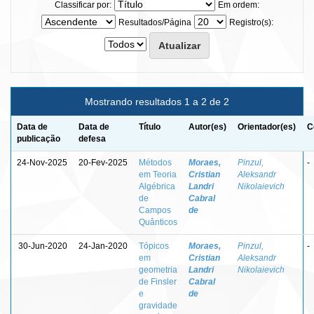
Classificar por:
Em ordem:
Resultados/Página
Registro(s):
Mostrando resultados 1 a 2 de 2
Data de
Data de
Título
Autor(es)
Orientador(es)
C
publicação
defesa
24-Nov-2025
20-Fev-2025
Métodos
Moraes,
Pinzul,
-
em Teoria
Cristian
Aleksandr
Algébrica
Landri
Nikolaievich
de
Cabral
Campos
de
Quânticos
30-Jun-2020
24-Jan-2020
Tópicos
Moraes,
Pinzul,
-
em
Cristian
Aleksandr
geometria
Landri
Nikolaievich
de Finsler
Cabral
e
de
gravidade