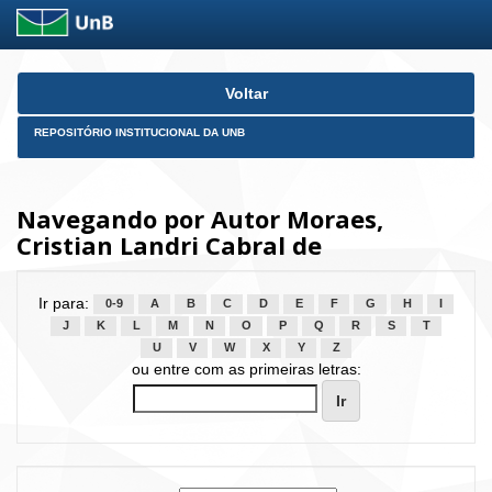
Skip
Voltar
navigation
REPOSITÓRIO INSTITUCIONAL DA UNB
Navegando por Autor Moraes,
Cristian Landri Cabral de
Ir para:
0-9
A
B
C
D
E
F
G
H
I
J
K
L
M
N
O
P
Q
R
S
T
U
V
W
X
Y
Z
ou entre com as primeiras letras: