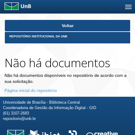
Skip
Voltar
navigation
REPOSITÓRIO INSTITUCIONAL DA UNB
Não há documentos
Não há documentos disponíveis no repositório de acordo com a
sua solicitação.
Página inicial do repositório
Universidade de Brasília - Biblioteca Central
Coordenadoria de Gestão da Informação Digital - GID
(61) 3107-2683
repositorio@unb.br