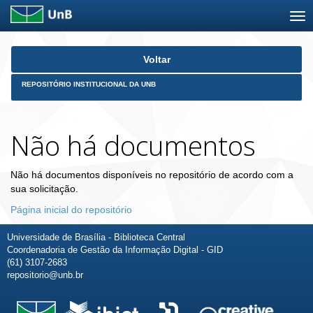
Skip
Voltar
navigation
REPOSITÓRIO INSTITUCIONAL DA UNB
Não há documentos
Não há documentos disponíveis no repositório de acordo com a
sua solicitação.
Página inicial do repositório
Universidade de Brasília - Biblioteca Central
Coordenadoria de Gestão da Informação Digital - GID
(61) 3107-2683
repositorio@unb.br