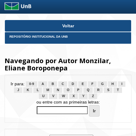
Skip
Voltar
navigation
REPOSITÓRIO INSTITUCIONAL DA UNB
Navegando por Autor Monzilar,
Eliane Boroponepa
Ir para:
0-9
A
B
C
D
E
F
G
H
I
J
K
L
M
N
O
P
Q
R
S
T
U
V
W
X
Y
Z
ou entre com as primeiras letras: