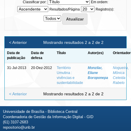
Classificar por:
Em ordem:
Resultados/Página
Registro(s):
< Anterior
Mostrando resultados 2 a 2 de 2
Data de
Data de
Título
Autor(es)
Orientador
publicação
defesa
31-Jul-2013
20-Dez-2012
Território
Monzilar,
Nogueira,
Umutina :
Eliane
Mônica
vivências e
Boroponepa
Celeida
sustentabilidade
Rabelo
< Anterior
Mostrando resultados 2 a 2 de 2
Universidade de Brasília - Biblioteca Central
Coordenadoria de Gestão da Informação Digital - GID
(61) 3107-2683
repositorio@unb.br