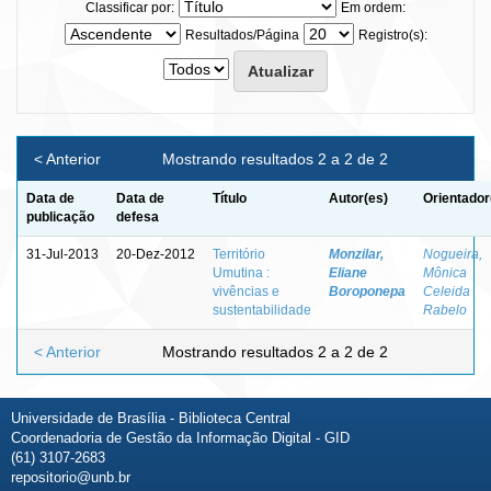
Classificar por:
Em ordem:
Resultados/Página
Registro(s):
< Anterior
Mostrando resultados 2 a 2 de 2
Data de
Data de
Título
Autor(es)
Orientador
publicação
defesa
31-Jul-2013
20-Dez-2012
Território
Monzilar,
Nogueira,
Umutina :
Eliane
Mônica
vivências e
Boroponepa
Celeida
sustentabilidade
Rabelo
< Anterior
Mostrando resultados 2 a 2 de 2
Universidade de Brasília - Biblioteca Central
Coordenadoria de Gestão da Informação Digital - GID
(61) 3107-2683
repositorio@unb.br