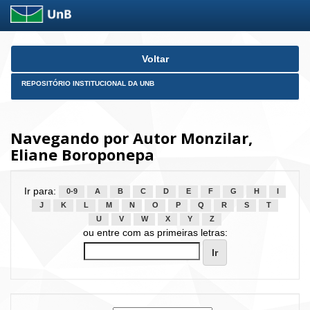
Skip
Voltar
navigation
REPOSITÓRIO INSTITUCIONAL DA UNB
Navegando por Autor Monzilar,
Eliane Boroponepa
Ir para:
0-9
A
B
C
D
E
F
G
H
I
J
K
L
M
N
O
P
Q
R
S
T
U
V
W
X
Y
Z
ou entre com as primeiras letras: