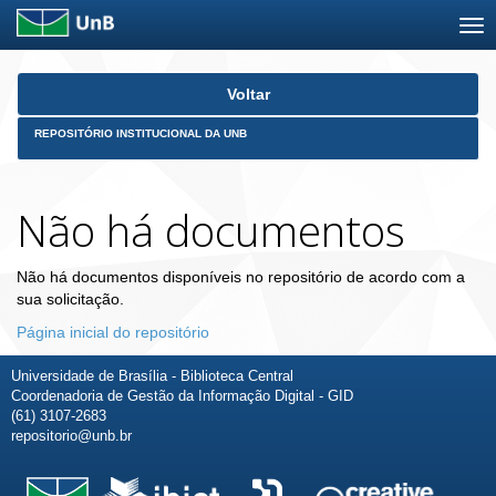
Skip
Voltar
navigation
REPOSITÓRIO INSTITUCIONAL DA UNB
Não há documentos
Não há documentos disponíveis no repositório de acordo com a
sua solicitação.
Página inicial do repositório
Universidade de Brasília - Biblioteca Central
Coordenadoria de Gestão da Informação Digital - GID
(61) 3107-2683
repositorio@unb.br