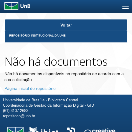
Skip
Voltar
navigation
REPOSITÓRIO INSTITUCIONAL DA UNB
Não há documentos
Não há documentos disponíveis no repositório de acordo com a
sua solicitação.
Página inicial do repositório
Universidade de Brasília - Biblioteca Central
Coordenadoria de Gestão da Informação Digital - GID
(61) 3107-2683
repositorio@unb.br