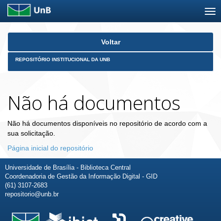
Skip
Voltar
navigation
REPOSITÓRIO INSTITUCIONAL DA UNB
Não há documentos
Não há documentos disponíveis no repositório de acordo com a
sua solicitação.
Página inicial do repositório
Universidade de Brasília - Biblioteca Central
Coordenadoria de Gestão da Informação Digital - GID
(61) 3107-2683
repositorio@unb.br