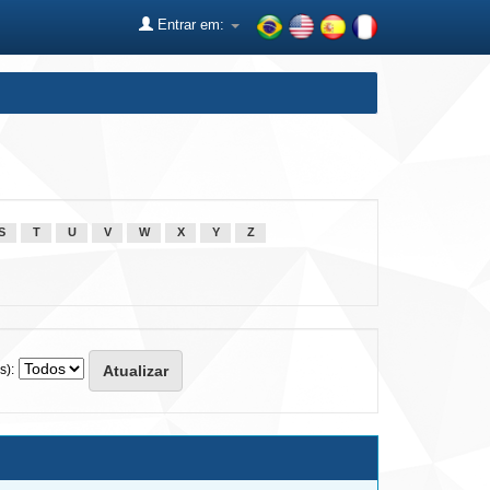
Entrar em:
S
T
U
V
W
X
Y
Z
s):