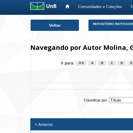
Comunidades e Coleções
Skip
REPOSITÓRIO INSTITUCIO
Voltar
navigation
Navegando por Autor Molina, 
Ir para:
0-9
A
B
C
D
E
Classificar por:
< Anterior