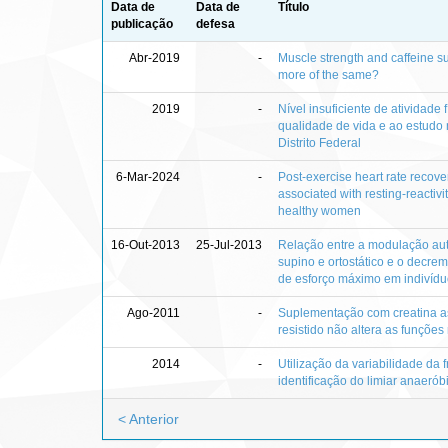
Data de
Data de
Título
publicação
defesa
Abr-2019
-
Muscle strength and caffeine s
more of the same?
2019
-
Nível insuficiente de atividade
qualidade de vida e ao estudo 
Distrito Federal
6-Mar-2024
-
Post‑exercise heart rate recove
associated with resting‑reactiv
healthy women
16-Out-2013
25-Jul-2013
Relação entre a modulação au
supino e ortostático e o decrem
de esforço máximo em indivíd
Ago-2011
-
Suplementação com creatina a
resistido não altera as funções
2014
-
Utilização da variabilidade da 
identificação do limiar anaerób
< Anterior