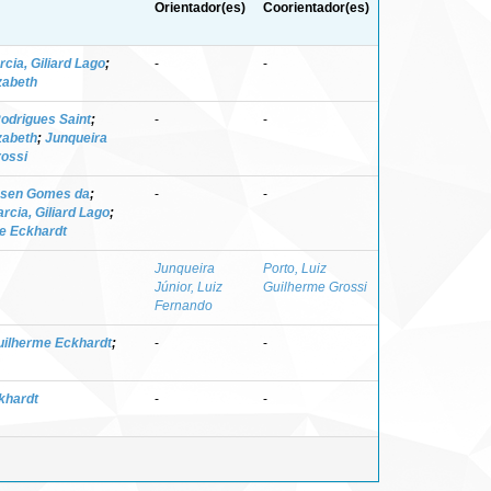
Orientador(es)
Coorientador(es)
rcia, Giliard Lago
;
-
-
zabeth
Rodrigues Saint
;
-
-
zabeth
;
Junqueira
rossi
ssen Gomes da
;
-
-
rcia, Giliard Lago
;
me Eckhardt
Junqueira
Porto, Luiz
Júnior, Luiz
Guilherme Grossi
Fernando
uilherme Eckhardt
;
-
-
khardt
-
-