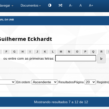
Navegar
Documentos
A-
A
A+
NAL DA UNB
Guilherme Eckhardt
F
G
H
I
J
K
L
M
N
O
P
Q
R
ou entre com as primeiras letras:
Em ordem:
Resultados/Página
Registro(
Mostrando resultados 7 a 12 de 12