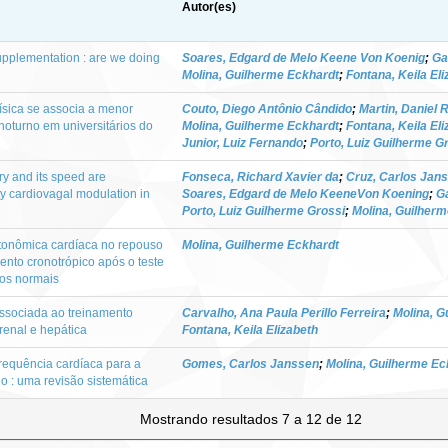
Autor(es)
upplementation : are we doing
Soares, Edgard de Melo Keene Von Koenig
;
Ga
Molina, Guilherme Eckhardt
;
Fontana, Keila Eli
 física se associa a menor
Couto, Diego Antônio Cândido
;
Martin, Daniel 
noturno em universitários do
Molina, Guilherme Eckhardt
;
Fontana, Keila Eli
Junior, Luiz Fernando
;
Porto, Luiz Guilherme G
ry and its speed are
Fonseca, Richard Xavier da
;
Cruz, Carlos Jan
ity cardiovagal modulation in
Soares, Edgard de Melo KeeneVon Koening
;
Ga
Porto, Luiz Guilherme Grossi
;
Molina, Guilher
tonômica cardíaca no repouso
Molina, Guilherme Eckhardt
ento cronotrópico após o teste
uos normais
ssociada ao treinamento
Carvalho, Ana Paula Perillo Ferreira
;
Molina, G
 renal e hepática
Fontana, Keila Elizabeth
frequência cardíaca para a
Gomes, Carlos Janssen
;
Molina, Guilherme Ec
io : uma revisão sistemática
Mostrando resultados 7 a 12 de 12