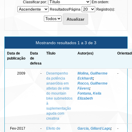
Classificar por:
Em ordem:
Resultados/Página
Registro(s):
Mostrando resultados 1 a 3 de 3
Data de
Data
Título
Autor(es)
Orientad
publicação
de
defesa
2009
-
Desempenho
Molina, Guilherme
-
da potência
Eckhardt
;
anaeróbia em
Rocco, Guilherme
atletas de elite
Fávero
;
do mountain
Fontana, Keila
bike submetidos
Elizabeth
à
suplementação
aguda com
creatina
Fev-2017
-
Efeito de
Garcia, Giliard Lago
;
-