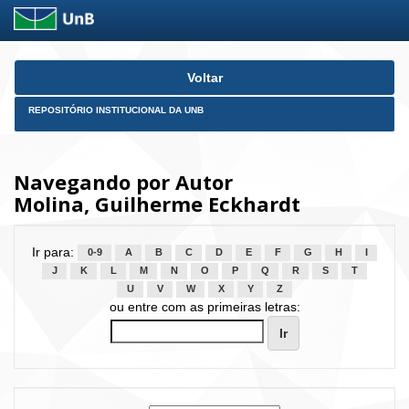
Skip
Voltar
navigation
REPOSITÓRIO INSTITUCIONAL DA UNB
Navegando por Autor
Molina, Guilherme Eckhardt
Ir para:
0-9
A
B
C
D
E
F
G
H
I
J
K
L
M
N
O
P
Q
R
S
T
U
V
W
X
Y
Z
ou entre com as primeiras letras: