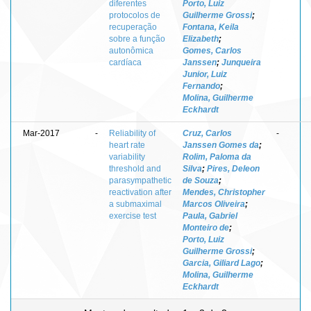
diferentes
Porto, Luiz
protocolos de
Guilherme Grossi
;
recuperação
Fontana, Keila
sobre a função
Elizabeth
;
autonômica
Gomes, Carlos
cardíaca
Janssen
;
Junqueira
Junior, Luiz
Fernando
;
Molina, Guilherme
Eckhardt
Mar-2017
-
Reliability of
Cruz, Carlos
-
heart rate
Janssen Gomes da
;
variability
Rolim, Paloma da
threshold and
Silva
;
Pires, Deleon
parasympathetic
de Souza
;
reactivation after
Mendes, Christopher
a submaximal
Marcos Oliveira
;
exercise test
Paula, Gabriel
Monteiro de
;
Porto, Luiz
Guilherme Grossi
;
Garcia, Giliard Lago
;
Molina, Guilherme
Eckhardt