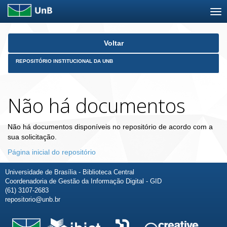
Skip
Voltar
navigation
REPOSITÓRIO INSTITUCIONAL DA UNB
Não há documentos
Não há documentos disponíveis no repositório de acordo com a
sua solicitação.
Página inicial do repositório
Universidade de Brasília - Biblioteca Central
Coordenadoria de Gestão da Informação Digital - GID
(61) 3107-2683
repositorio@unb.br