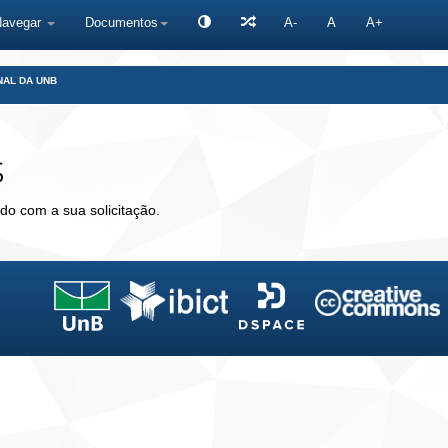
Navegar
Documentos
A-
A
A+
NAL DA UNB
s
do com a sua solicitação.