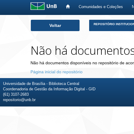
Comunidades e Coleções
Skip
REPOSITÓRIO INSTITUCIO
Voltar
navigation
Não há documento
Não há documentos disponíveis no repositório de acor
Página inicial do repositório
Universidade de Brasília - Biblioteca Central
Coordenadoria de Gestão da Informação Digital - GID
(61) 3107-2683
repositorio@unb.br